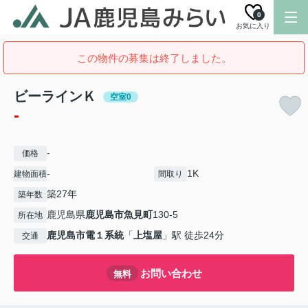
0
お気に入り
この物件の募集は終了しました。
ビーラインＫ
空室0
-
-
価格
-
1K
建物面積
間取り
築27年
築年数
鹿児島県
鹿児島市
魚見町
130-5
所在地
鹿児島市電１系統
「
上塩屋
」駅 徒歩24分
交通
お問い合わせ
無料